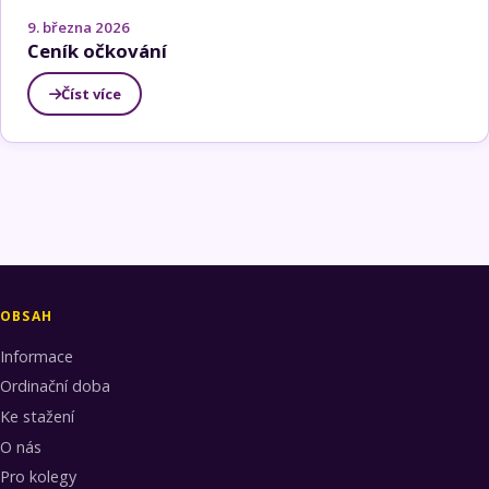
9. března 2026
Ceník očkování
Číst více
OBSAH
Informace
Ordinační doba
Ke stažení
O nás
Pro kolegy